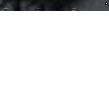
关于赏金国际数码
理论著作
企业文化
ESG
资讯与活动
联系我们
加入我们
1282
6000
+亿
+
全年营收 (2024)
员工数量
2600
30000
+
+
技术人员数量
渠道生态伙伴
300
123
+
第
位
技术生态伙伴
《财富》中国上市公司
500强(2023)
79
38
第
位
第
位
中国民营企业
《财富》最受赞赏
500强(2023)
中国公司
29
AA
第
位
级
福布斯中国
Wind ESG评级
数字经济100强